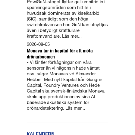
PowiGaN-steget flyttar galliumnitrid in i
spänningsområden som hittills i
huvudsak dominerats av kiselkarbid
(SiC), samtidigt som den höga
switchfrekvensen hos GaN kan utnyttjas
även i betydligt kraftfullare
kraftomvandlare. Läs mer...
2026-08-05
Monava tar in kapital för att möta
drönarboomen
- Vi får fler förfrågningar om våra
sensorer än vi någonsin hade väntat
oss, säger Monavas vd Alexander
Hebbe. Med nytt kapital från Gungnir
Capital, Foundry Ventures och Hede
Capital ska svensk-finländska Monava
skala upp produktionen av sina AI-
baserade akustiska system för
drönardetektering. Läs mer...
KALENDERN