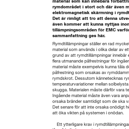
material som kan innebära förbättr
rymdområdet i stort och där även ma
elektromagnetisk skärmning i rymdt
Det är rimligt att tro att denna utv
även kommer att kunna nyttjas ino
tillämpningsområden för EMC varför
sammanfattning ges här.
Rymdtillämpningar ställer en rad mycke
material som används i olika delar av e
grund av att rymdtillämpningar innebär 
flera utmanande påfrestningar för ingå
material måste exempelvis kunna tåla 
påfrestning som orsakas av rymddamm,
rymdskrot. Dessutom kännetecknas rym
temperaturvariationer mellan solbelysta 
skugga. Materialen måste därför vara t
Ingående material måste även vara anpa
orsaka bränder samtidigt som de ska va
Det senare för att inte orsaka onödigt
att öka vikten på systemen i onödan.
Ett ytterligare krav i rymdtillämpninga