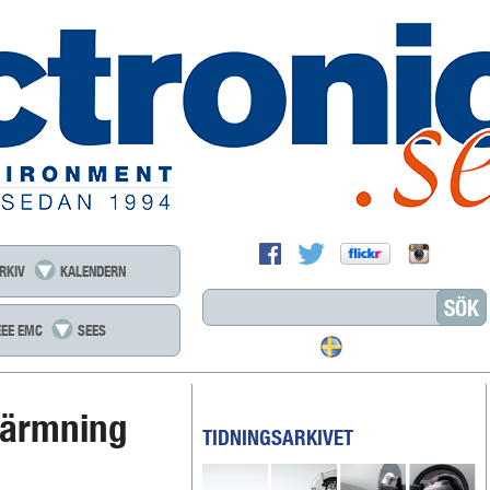
RKIV
KALENDERN
EEE EMC
SEES
kärmning
TIDNINGSARKIVET