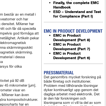
Finally, the complete EMC
Handbook
ESD – Understand and Test
m består av en metall i
for Compliance (Part I)
äveatomer och har
 densitet. MXener har
nitt och får då speciella
EMC IN PRODUCT DEVELOPMENT
mpelvis god förmåga att
EMC in Product
rmetålighet. Artikeln pekar
Development (Part 8)
elektromagnetisk
EMC in Product
tunna skärmningsskikt
Development (Part 7)
magnetisk skärmning.
EMC in Product
material i dessa
Development (Part 6)
ka
rsys för olika
PRESSMATERIAL
Det genomförs mycket forskning på
ivitet på 92 dB
både företag och institutioner.
 av 45 mikrometer [µm].
Problem med tillhörande lösningar
dyker kontinuerligt upp genom det
rometer visar en
dagliga arbetet med elektronik. Det
]. MXener kan även
är den här forskningen och
göra kompositstrukturer.
lösningarna som vi vill ta del av som
epoxyharts har en