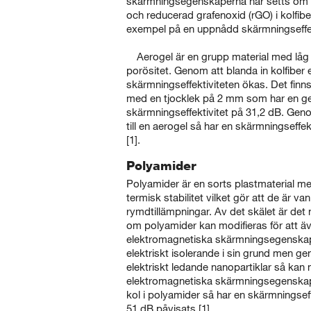
skärmningsegenskaperna har setts om 
och reducerad grafenoxid (rGO) i kolfiber
exempel på en uppnådd skärmningseffekti
Aerogel är en grupp material med låg
porösitet. Genom att blanda in kolfiber 
skärmningseffektiviteten ökas. Det fin
med en tjocklek på 2 mm som har en ge
skärmningseffektivitet på 31,2 dB. Geno
till en aerogel så har en skärmningseffekt
[1].
Polyamider
Polyamider är en sorts plastmaterial m
termisk stabilitet vilket gör att de är v
rymdtillämpningar. Av det skälet är det 
om polyamider kan modifieras för att ä
elektromagnetiska skärmningsegenskap
elektriskt isolerande i sin grund men ge
elektriskt ledande nanopartiklar så k
elektromagnetiska skärmningsegenskap
kol i polyamider så har en skärmningseffek
51 dB påvisats [1].