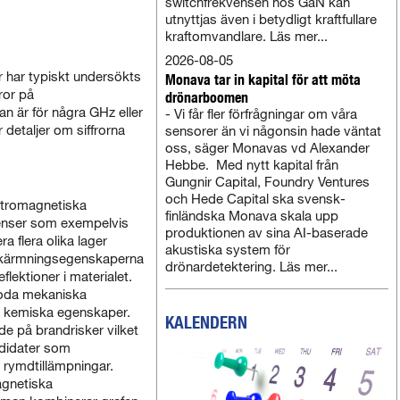
switchfrekvensen hos GaN kan
utnyttjas även i betydligt kraftfullare
kraftomvandlare. Läs mer...
2026-08-05
har typiskt undersökts
Monava tar in kapital för att möta
ror på
drönarboomen
n är för några GHz eller
- Vi får fler förfrågningar om våra
 detaljer om siffrorna
sensorer än vi någonsin hade väntat
oss, säger Monavas vd Alexander
Hebbe. Med nytt kapital från
Gungnir Capital, Foundry Ventures
och Hede Capital ska svensk-
ktromagnetiska
finländska Monava skala upp
enser som exempelvis
produktionen av sina AI-baserade
 flera olika lager
akustiska system för
 skärmningsegenskaperna
drönardetektering. Läs mer...
flektioner i materialet.
 goda mekaniska
h kemiska egenskaper.
KALENDERN
e på brandrisker vilket
didater som
 rymdtillämpningar.
agnetiska