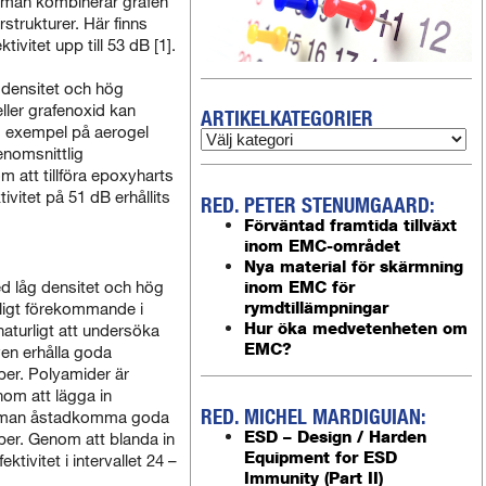
man kombinerar grafen
strukturer. Här finns
vitet upp till 53 dB [1].
 densitet och hög
eller grafenoxid kan
ARTIKELKATEGORIER
ns exempel på aerogel
nomsnittlig
m att tillföra epoxyharts
ivitet på 51 dB erhållits
RED. PETER STENUMGAARD:
Förväntad framtida tillväxt
inom EMC-området
Nya material för skärmning
inom EMC för
ed låg densitet och hög
rymdtillämpningar
anligt förekommande i
Hur öka medvetenheten om
naturligt att undersöka
EMC?
ven erhålla goda
er. Polyamider är
nom att lägga in
RED. MICHEL MARDIGUIAN:
an man åstadkomma goda
ESD – Design / Harden
er. Genom att blanda in
Equipment for ESD
tivitet i intervallet 24 –
Immunity (Part II)