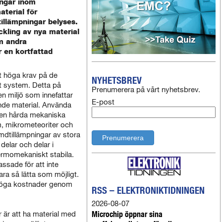
ingar inom
terial för
illämpningar belyses.
eckling av nya material
m andra
 en kortfattad
t höga krav på de
NYHETSBREV
tt system. Detta på
Prenumerera på vårt nyhetsbrev.
en miljö som innefattar
E-post
ende material. Använda
den hårda mekaniska
 mikrometeoriter och
dtillämpningar av stora
delar och delar i
ermomekaniskt stabila.
ssade för att inte
ra så lätta som möjligt.
 höga kostnader genom
RSS – ELEKTRONIKTIDNINGEN
2026-08-07
Microchip öppnar sina
r är att ha material med