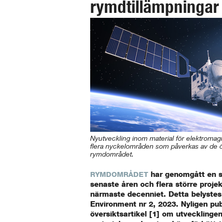
rymdtillämpningar
Nyutveckling inom material för elektromagn
flera nyckelområden som påverkas av de 
rymdområdet.
har genomgått en 
RYMDOMRÅDET
senaste åren och flera större proje
närmaste decenniet. Detta belystes 
Environment nr 2, 2023. Nyligen pu
översiktsartikel [1] om utveckling