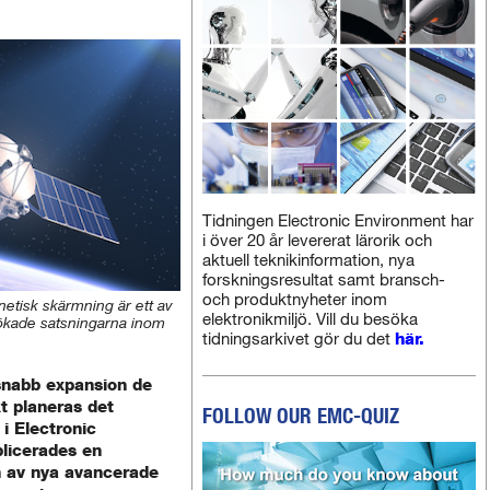
Tidningen Electronic Environment har
i över 20 år levererat lärorik och
aktuell teknikinformation, nya
forskningsresultat samt bransch-
och produktnyheter inom
etisk skärmning är ett av
elektronikmiljö. Vill du besöka
ökade satsningarna inom
tidningsarkivet gör du det
här.
snabb expansion de
kt planeras det
FOLLOW OUR EMC-QUIZ
i Electronic
blicerades en
en av nya avancerade