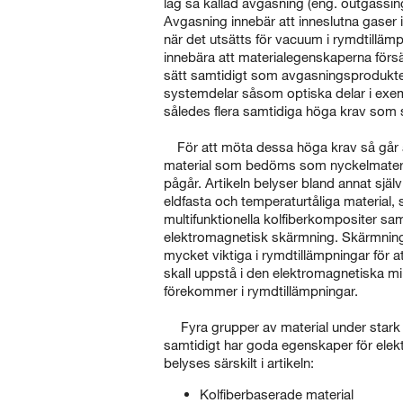
låg så kallad avgasning (eng. outgassin
Avgasning innebär att inneslutna gaser i
när det utsätts för vacuum i rymdtilläm
innebära att materialegenskaperna förs
sätt samtidigt som avgasningsprodukt
systemdelar såsom optiska delar i exem
således flera samtidiga höga krav som s
För att möta dessa höga krav så går 
material som bedöms som nyckelmateria
pågår. Artikeln belyser bland annat själ
eldfasta och temperaturtåliga material, 
multifunktionella kolfiberkompositer sam
elektromagnetisk skärmning. Skärmning
mycket viktiga i rymdtillämpningar för
skall uppstå i den elektromagnetiska mi
förekommer i rymdtillämpningar.
Fyra grupper av material under stark
samtidigt har goda egenskaper för ele
belyses särskilt i artikeln:
Kolfiberbaserade material