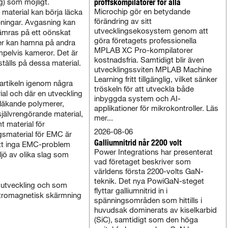
proffskompilatorer för alla
g) som möjligt.
Microchip gör en betydande
 material kan börja läcka
förändring av sitt
pningar. Avgasning kan
utvecklingsekosystem genom att
ämras på ett oönskat
göra företagets professionella
er kan hamna på andra
MPLAB XC Pro-kompilatorer
pelvis kameror. Det är
kostnadsfria. Samtidigt blir även
tälls på dessa material.
utvecklingssviten MPLAB Machine
Learning fritt tillgänglig, vilket sänker
artikeln igenom några
tröskeln för att utveckla både
l och där en utveckling
inbyggda system och AI-
vläkande polymerer,
applikationer för mikrokontroller. Läs
självrengörande material,
mer...
t material för
2026-08-06
smaterial för EMC är
Galliumnitrid når 2200 volt
 att inga EMC-problem
Power Integrations har presenterat
ljö av olika slag som
vad företaget beskriver som
världens första 2200-volts GaN-
teknik. Det nya PowiGaN-steget
 utveckling och som
flyttar galliumnitrid in i
ktromagnetisk skärmning
spänningsområden som hittills i
huvudsak dominerats av kiselkarbid
(SiC), samtidigt som den höga