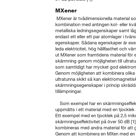
MXener
MXener är tvådimensionella material so
kombination med antingen kol- eller kv
metalliska ledningsegenskaper samt låg
endast ett eller ett par atomlager i tvärs
egenskaper. Sådana egenskaper är exe
leda elektricitet, hög hållfasthet och vä
ut MXener som framtidens material för 
skärmning genom möjligheten till ultra
som samtidigt har mycket god elektro
Genom möjligheten att kombinera olika 
ultratunna skikt så kan elektromagnetis
skärmningsegenskaper i princip skrädda
tillämpningar.
Som exempel har en skärmningseffekt
uppmätts i ett material med en tjocklek
Ett exempel med en tjocklek på 2,5 mik
skärmningseffektivitet på över 50 dB [1
kombineras med andra material för att 
Genom att kombinera en MXen med en 