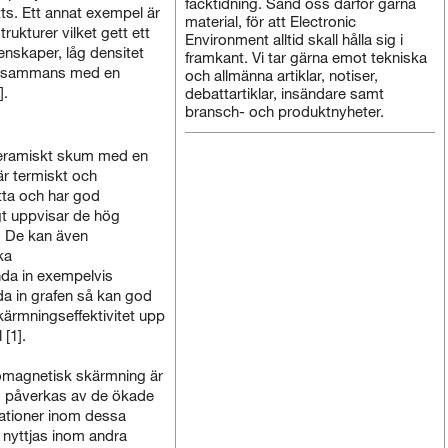
facktidning. Sänd oss därför gärna
ts. Ett annat exempel är
material, för att Electronic
rukturer vilket gett ett
Environment alltid skall hålla sig i
nskaper, låg densitet
framkant. Vi tar gärna emot tekniska
tillsammans med en
och allmänna artiklar, notiser,
].
debattartiklar, insändare samt
bransch- och produktnyheter.
 keramiskt skum med en
är termiskt och
tta och har god
gt uppvisar de hög
. De kan även
ka
da in exempelvis
da in grafen så kan god
ärmningseffektivitet upp
 [1].
romagnetisk skärmning är
m påverkas av de ökade
ationer inom dessa
 nyttjas inom andra