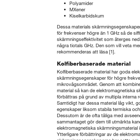
Polyamider
MXener
Kiselkarbidskum
Dessa materials skärmningsegenskaper 
för frekvenser högre än 1 GHz så de siff
skärmningseffektivitet som återges neda
några tiotals GHz. Den som vill veta mer
rekommenderas att läsa [1].
Kolfiberbaserade material
Kolfiberbaserade material har goda ele
skärmningsegenskaper för högre frekv
mikrovågsområdet. Genom att kombinera
material så kan de elektromagnetiska
förbättras på grund av multipla interna re
Samtidigt har dessa material låg vikt,
egenskaper liksom stabila termiska oc
Dessutom är de ofta tåliga med avseend
sammantaget gör dem till utmärkta kan
elektromagnetiska skärmningsmaterial i
Ytterligare förbättringar av de elektrom