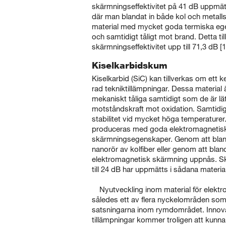
skärmningseffektivitet på 41 dB uppmät
där man blandat in både kol och metallst
material med mycket goda termiska ege
och samtidigt tåligt mot brand. Detta 
skärmningseffektivitet upp till 71,3 dB [1
Kiselkarbidskum
Kiselkarbid (SiC) kan tillverkas om ett
rad tekniktillämpningar. Dessa material 
mekaniskt tåliga samtidigt som de är lä
motståndskraft mot oxidation. Samtidi
stabilitet vid mycket höga temperaturer
produceras med goda elektromagnetis
skärmningsegenskaper. Genom att blan
nanorör av kolfiber eller genom att blan
elektromagnetisk skärmning uppnås. Sk
till 24 dB har uppmätts i sådana material
Nyutveckling inom material för elekt
således ett av flera nyckelområden so
satsningarna inom rymdområdet. Innov
tillämpningar kommer troligen att kunna