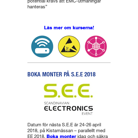
potential krävs att EMC-utmaningar
hanteras”
Läs mer om kurserna!
BOKA MONTER PÅ S.E.E 2018
Datum för nästa S.E.E är 24-26 april
2018, på Kistamässan – parallellt med
EE 2018.
Boka monter
idag och säkra