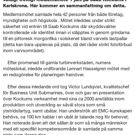
Karlskrona. Här kommer en sammanfattning om detta.
Medlemsmötet samlade hela 42 personer från både företag,
myndigheter och högskola
.
Mötet inleddes under strikt
säkerhet vid entrén till Saab Kockums där skyddsvakter
kontrollerade vår identitet innan vi släpptes in genom grindarna
till en pittoresk morgonfika i solskenet bland varvets lastpallar
(detta kan bara upplevas på plats, då det råder strikt fotoförbud
inom varvsområdet).
Efter promenad till gamla turbinverkstaden, numera
möteslokal, inledde ordförande Lennart Hasselgren mötet med
en redogörelse för planeringen framöver.
Efter dessa inledande ord tog Victor Lundqvist, kvalitetschef
för Business Unit Submarines, över och gav en presentation
över Kockums verksamhet med sina ca 2000 anställda inom
produktion och utveckling av såväl stora som små
ytstridsfartyg, samt ubåtar. Han underströk att EMC-kunskapen
behövs, ca 100 km kablar i en ubåt är talande nog för behovet.
Han noterade även att det sällan är som så många människor
med ett specifikt kompetensområde är samlade på samma
plats som denna dag.