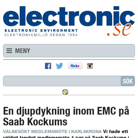
MENY
En djupdykning inom EMC på
Saab Kockums
Vi hade ett
VÄLBESÖKT MEDLEMSMÖTE I KARLSKRONA
väldigt trevligt medlemsmöte 1 juni på Saab Kockums i