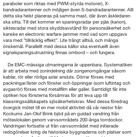
paraboler som riktas med PWM-styrda motorer), X-
bandradarantenner och möjligen även S-bandradarantenner. Allt
detta ska helst placeras på samma mast, där även åskledaren
ska sitta. Till det kommer en spaningsradar per pjäs (kanon),
siktesradar med stora skyddsavstånd för personsäkerhet och
kanske en electronic warfare-jammer med vad som uppgavs
vara med ”tillräcklig effekt”. Lite trångt alltså, och många
önskemål. Parallellt med dessa källor ska eventuellt även
signalspaningsutrustning finnas ombord – och fungera.
De EMC-mässiga utmaningarna är uppenbara. Systematiken
är att arbeta med zonindelning där zongenomgångar såsom
kablar, rör eller rörliga axlar ansluts. Dörrar förses med
packningar/lister och fönster och öppningar (som luftintag och
avgasrör) förses med metallfilm eller galler. Samtidigt får inte
optiken hos fönsterna försämras för att leva upp till
klassningssällskapets sjösäkerhetskrav. Med dessa föredrag
övergick mötet till en mer mobil aktivitet då vår nestor från
Kockums Jan-Olof Brink bjöd på en guidad vandring från
möteslokalen genom varvsområdets 200-åriga torrdockor.
Vandringen fortsatte ut från varvsområdet med initierade
redogörelser kring de historiska byggnaderna och platser som