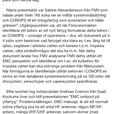
Nästa presentatör var Sabine Alexandersson från FMV som
talade under titeln ”Att koka ner en militär systemmålsättning
och CONOPS till ett örlogsfartyg som avskräcker och håller
gränsen”. Utgångspunkten var, att när Försvarsmakten
identifierar ett behov av ett nytt fartyg formuleras detta behov i
en CONOPS – concept of operations – dvs. ett dokument på 3-
4 sidor som beskriver vad fartyget ska klara av, t.ex. lång tid till
sjöss, seglatser i arktiska vatten och kanske t.o.m. tropiska
vatten, vilka stridsförmågor det ska ha m.m. När detta
dokument landar hos FMV analyserar FMV detta utifrån ett
EMC-perspektiv och identifierar om t.ex. ett kylbehov för
tropiska vatten kan öka störnings-problem från fläktsystem.
När förmågorna är identifierade utifrån behoven i CONOPS:en
skrivs en mer detaljerad systembeskrivning på ca 100 sidor där
drivsystem, sensortyper och vapensystem specificeras.
Efter lunchen tog mötesvärden Andreas Cremon från Saab
Kockums över och höll presentationen ”EMC ombord på
ytfartyg”. Problemställningen, EMC-mässigt, är att ett normalt
större ytfartyg ska ha ett antal HF-antenner, någon MF/HF-
antenn, många VHF/UHF antenner, satcom-domer (med