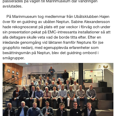
passerades på vägen till Marinmuseum där vandringen
avslutades.
På Marinmuseum tog medlemmar från Ubåtsklubben Hajen
över för en guidning av ubåten Neptun. Sabine Alexandersson
hade rekognoscerat på plats ett par veckor i förväg och under
sin presentation pekat på EMC-intressanta installationer så att
alla deltagare skulle veta vad de borde titta efter. Efter en
inledande genomgång vid läktaren framför Neptuns för (se
gruppfoto nedan), med egenupplevda erfarenheter som
besättningsmän på Neptun, blev det guidning ombord i
smågrupper.