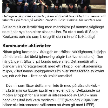
Deltagare på mötet samlade på en åhörarläktare i Marinmuseum och
tittandes på fören på ubåten Neptun. Foto: Sabine Alexandersson
Allt som allt en lärorik dag med människor på samma våglängd
som knöt nya kontakter sinsemellan. Ett stort tack till Saab
Kockums och alla som bidrog till denna innehållsrika dag!
Kommande aktiviteter
Nästa gång kommer vi återigen att träffas i verkligheten, i början
på hösten är det tänkt (planering pågår i skrivande stund). Den
här gången träffas vi på Lunds universitet. Det innebär att vi
blandar våra företagsbesök med ett inhopp i den akademiska
miljön, vilket känns uppiggande! Om ni är intresserade av exakt
var, när och hur – lista er på utskicksmailet!
Dvs: ni som läser detta, men inte är med på våra utskick –
maila till mig så lägger jag till er med en gång! Deltagande på
möten är öppet för alla som är intresserade av EMC – man
behöver alltså inte vara medlem i IEEE (även om vi självklart
hälsar alla intresserade välkomna att även gå med i IEEE).