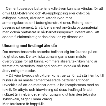
Cementbaserade batterier skulle även kunna användas för att
driva LED-belysning och 4G-uppkoppling eller dylikt på
avlägsna platser, eller som katodskydd mot
armeringskorrosion i betongkonstruktioner. Betong, som
baseras på cement, är världens mest använda byggmaterial,
men också omtvistat ur hållbarhetssynpunkt. Potentialen i att
addera funktionalitet ger den dock en ny dimension.
Utmaning med livslängd återstår
Det cementbaserade batteriet befinner sig fortfarande på ett
tidigt stadium. De tekniska utmaningarna som måste
överbryggas för att kunna kommersialisera tekniken handlar
främst om batteriets livslängd och att utveckla hållbara
återvinningsmetoder.
– Då våra byggda strukturer konstrueras för att stå i femtio till
hundra år så måste cementbaserade batterier antingen
utvecklas så att de matchar detta, eller kompletteras med en
teknik för utbyte och återvinning då dess livslängd är slut. I
nuläget är innebär det en stor utmaning utifrån den tekniska
synvinkeln, säger Emma Zhang.
Men forskarna är hoppfulla: