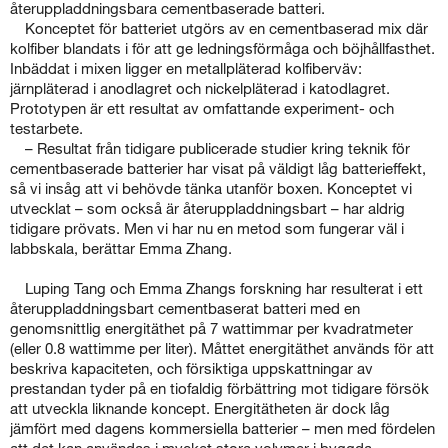
återuppladdningsbara cementbaserade batteri.
Konceptet för batteriet utgörs av en cementbaserad mix där
kolfiber blandats i för att ge ledningsförmåga och böjhållfasthet.
Inbäddat i mixen ligger en metallpläterad kolfiberväv:
järnpläterad i anodlagret och nickelpläterad i katodlagret.
Prototypen är ett resultat av omfattande experiment- och
testarbete.
– Resultat från tidigare publicerade studier kring teknik för
cementbaserade batterier har visat på väldigt låg batterieffekt,
så vi insåg att vi behövde tänka utanför boxen. Konceptet vi
utvecklat – som också är återuppladdningsbart – har aldrig
tidigare prövats. Men vi har nu en metod som fungerar väl i
labbskala, berättar Emma Zhang.
Luping Tang och Emma Zhangs forskning har resulterat i ett
återuppladdningsbart cementbaserat batteri med en
genomsnittlig energitäthet på 7 wattimmar per kvadratmeter
(eller 0.8 wattimme per liter). Måttet energitäthet används för att
beskriva kapaciteten, och försiktiga uppskattningar av
prestandan tyder på en tiofaldig förbättring mot tidigare försök
att utveckla liknande koncept. Energitätheten är dock låg
jämfört med dagens kommersiella batterier – men med fördelen