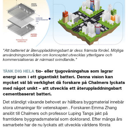
"Att batteriet är återuppladdningsbart är dess främsta fördel. Möjliga
användningsområden om konceptet utvecklas ytterligare och
kommersialiseras är närmast svindlande."
tio- eller tjugovåningshus som lagrar
TÄNK DIG HELA
energi som i ett gigantiskt batteri. Denna vision kan
mycket väl bli verklighet då forskare på Chalmers lyckats
med något unikt – att utveckla ett återuppladdningsbart
cementbaserat batteri.
Det ständigt växande behovet av hållbara byggmaterial innebär
stora utmaningar för vetenskapen
.
Forskaren Emma Zhang
anslöt till Chalmers och professor Luping Tangs jakt på
framtidens byggnadsmaterial som doktorand. Efter många års
samarbete har de nu lyckats att utveckla världens första