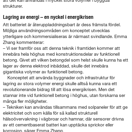
att det kan användas i mycket stora volymer i byggda
strukturer.
Lagring av energi – en nyckel i energikrisen
Att batteriet är återuppladdningsbart är dess främsta fördel.
Möjliga användningsområden om konceptet utvecklas
ytterligare och kommersialiseras är närmast svindlande. Emma
Zhang kommenterar:
– Vi ser framför oss att denna teknik i framtiden kommer att
innebära hela höghus med konstruktionsdelar av funktionell
betong. Givet att vilken betongdel som helst skulle kunna ha ett
lager av denna elektrod inbäddad, skulle det innebära
gigantiska volymer av funktionell betong.
Konceptet att använda byggnader och infrastruktur för
lagring av stora volymer energi skulle alltså kunna vara ett
revolutionerande bidrag till att lösa energikrisen. Men det
stannar inte vid funktionell betong i höghus, utan forskarna ser
många fler möjligheter.
– Tekniken kan användas tillsammans med solpaneler för att ge
elektricitet och som källa för så kallad strukturell
hälsoövervakning i vägbroar och hamnar, där sensorer drivna
av ett cementbaserat batteri kan upptäcka sprickor eller
korrosion, säger Emma Zhang.