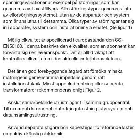
spänningsvariationer är exempel på störningar som kan
genereras av t ex ställverk. Alla störningstyper genereras inte
av elförsörjningssystemet, utan av de apparater och system
som är anslutna till detsamma. Olika typer av störningar tar sig
in i apparater, system och installationer via elnätet. (Se figur 1)
Möjlig elkvalitet är specificerad i europastandarden SS-
EN50160. I denna beskrivs den elkvalitet, som en abonnent kan
förvänta sig i en leveranspunkt. Det är alltid viktigt att
kontrollera elkvaliteten i den aktuella installationsplatsen.
Det är en god förebyggande åtgärd att försöka minska
matningens gemensamma impedans genom rätt
installationsteknik. Minst uppdelad matning eller separata
transformatorer rekommenderas enligt Figur 2.
Anslut samarbetande utrustningar till samma gruppcentral.
Till exempel datorer och datorkringutrustning, styrsystem och
datainsamlingsutrustning.
Använd separata stigare och kabelstegar för störande laster
respektive känslig elektronik.