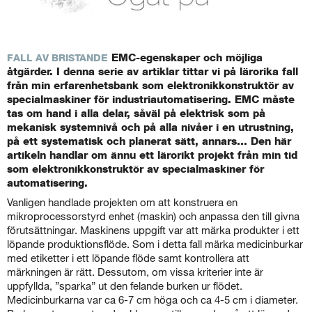
EMC-egenskaper och möjliga
FALL AV BRISTANDE
åtgärder. I denna serie av artiklar tittar vi på lärorika fall
från min erfarenhetsbank som elektronikkonstruktör av
specialmaskiner för industriautomatisering. EMC måste
tas om hand i alla delar, såväl på elektrisk som på
mekanisk systemnivå och på alla nivåer i en utrustning,
på ett systematisk och planerat sätt, annars… Den här
artikeln handlar om ännu ett lärorikt projekt från min tid
som elektronikkonstruktör av specialmaskiner för
automatisering.
Vanligen handlade projekten om att konstruera en
mikroprocessorstyrd enhet (maskin) och anpassa den till givna
förutsättningar. Maskinens uppgift var att märka produkter i ett
löpande produktionsflöde. Som i detta fall märka medicinburkar
med etiketter i ett löpande flöde samt kontrollera att
märkningen är rätt. Dessutom, om vissa kriterier inte är
uppfyllda, ”sparka” ut den felande burken ur flödet.
Medicinburkarna var ca 6-7 cm höga och ca 4-5 cm i diameter.