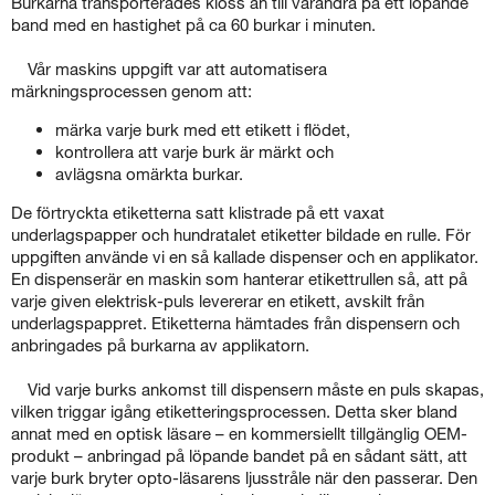
Burkarna transporterades kloss an till varandra på ett löpande
band med en hastighet på ca 60 burkar i minuten.
Vår maskins uppgift var att automatisera
märkningsprocessen genom att:
märka varje burk med ett etikett i flödet,
kontrollera att varje burk är märkt och
avlägsna omärkta burkar.
De förtryckta etiketterna satt klistrade på ett vaxat
underlagspapper och hundratalet etiketter bildade en rulle. För
uppgiften använde vi en så kallade dispenser och en applikator.
En dispenserär en maskin som hanterar etikettrullen så, att på
varje given elektrisk-puls levererar en etikett, avskilt från
underlagspappret. Etiketterna hämtades från dispensern och
anbringades på burkarna av applikatorn.
Vid varje burks ankomst till dispensern måste en puls skapas,
vilken triggar igång etiketteringsprocessen. Detta sker bland
annat med en optisk läsare – en kommersiellt tillgänglig OEM-
produkt – anbringad på löpande bandet på en sådant sätt, att
varje burk bryter opto-läsarens ljusstråle när den passerar. Den