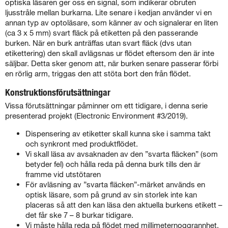
optiska läsaren ger oss en signal, som indikerar obruten
ljusstråle mellan burkarna. Lite senare i kedjan använder vi en
annan typ av optoläsare, som känner av och signalerar en liten
(ca 3 x 5 mm) svart fläck på etiketten på den passerande
burken. När en burk anträffas utan svart fläck (dvs utan
etikettering) den skall avlägsnas ur flödet eftersom den är inte
säljbar. Detta sker genom att, när burken senare passerar förbi
en rörlig arm, triggas den att stöta bort den från flödet.
Konstruktionsförutsättningar
Vissa förutsättningar påminner om ett tidigare, i denna serie
presenterad projekt (Electronic Environment #3/2019).
Dispensering av etiketter skall kunna ske i samma takt
och synkront med produktflödet.
Vi skall läsa av avsaknaden av den ”svarta fläcken” (som
betyder fel) och hålla reda på denna burk tills den är
framme vid utstötaren
För avläsning av ”svarta fläcken”-märket används en
optisk läsare, som på grund av sin storlek inte kan
placeras så att den kan läsa den aktuella burkens etikett –
det får ske 7 – 8 burkar tidigare.
Vi måste hålla reda på flödet med millimeternoggrannhet,