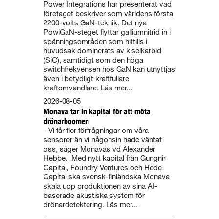
Power Integrations har presenterat vad
företaget beskriver som världens första
2200-volts GaN-teknik. Det nya
PowiGaN-steget flyttar galliumnitrid in i
spänningsområden som hittills i
huvudsak dominerats av kiselkarbid
(SiC), samtidigt som den höga
switchfrekvensen hos GaN kan utnyttjas
även i betydligt kraftfullare
kraftomvandlare. Läs mer...
2026-08-05
Monava tar in kapital för att möta
drönarboomen
- Vi får fler förfrågningar om våra
sensorer än vi någonsin hade väntat
oss, säger Monavas vd Alexander
Hebbe. Med nytt kapital från Gungnir
Capital, Foundry Ventures och Hede
Capital ska svensk-finländska Monava
skala upp produktionen av sina AI-
baserade akustiska system för
drönardetektering. Läs mer...